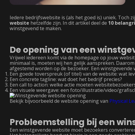
Iedere bedrijfswebsite is (als het goed is) uniek. Toch z
website
hetzelfde zijn. In dit artikel deel de
10 belangr
winstgevend te maken.
De opening van een winstge
Vrijwel iedereen komt via de homepage op jouw websi
minimaal is, moeten wij hen gelijk aanspreken. Daaro
afgestemd worden op de bezoeker. Een winstgevende w
Een goede toverspreuk (of titel) van de website: wat lev
Een concrete tagline: wat doet het bedrijf precies?
Een call to action: welke actie moeten websitebezoek
Een visuele weergave: een foto/illustratie/video/grafis
Bekijk bijvoorbeeld de website opening van
Physical Le
Probleemstelling bij een wi
Een winstgevende website moet bezoekers converteren 