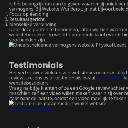
is het belangrijk om aan te geven waarom jij uniek be
vermogens. Bij Website Wonders zijn dat bijvoorbeeld 
Focus op één ding
Resultaatgericht
Menselijke verbinding
Door deze punten te benoemen, laten wij zien waarom wi
websitebezoeker en wellicht potentiële klant) wordt h
voorbeelden zijn:
Testimonials
Het vertrouwen wekken van websitebezoekers is altijd b
reviews, recensies of testimonials ideaal.
In dit artikel
le
websitebezoekers.
Vraag na bij je klanten of ze een Google review achter w
misschien zelf een video willen maken waarin zij over 
gaat naar de laatste, omdat een video moeilijk te faken i
Garage Bedrijfwinkel