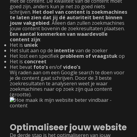
met de content. De kwaliteit van de content moet
goed zijn, anders kun je net zo goed niets
schrijven.
Het doel van content is zoekmachines
te laten zien dat jij dé autoriteit bent binnen
jouw vakgebied
. Alleen dan zullen zoekmachines
jouw content bovenin de zoekresultaten plaatsen.
Een aantal kenmerken van waardevolle
content zijn
:
Het is
uniek
Het sluit aan op de
intentie
van de zoeker
Het lost een specifiek
probleem of vraagstuk
op
Het is
concreet
Het bevat
foto’s
en/of
video’s
Wij raden aan om een Google search te doen voor
je de content gaat schrijven. Door de 3 beste
zoekresultaten te analyseren weet je waar
zoekmachines naar op zoek zijn qua content
(grootte).
Optimaliseer jouw website
De derde stap is het optimaliseren van jouw