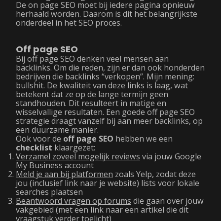
De on page SEO moet bij iedere pagina opnieuw
herhaald worden. Daarom is dit het belangrijkste
onderdeel in het SEO proces.
Off page SEO
Bij off page SEO denken veel mensen aan
backlinks. Om die reden, zijn er dan ook honderden
bedrijven die backlinks “verkopen”. Mijn mening:
bullshit. De kwaliteit van deze links is laag, wat
betekent dat ze op de lange termijn geen
standhouden. Dit resulteert in matige en
wisselvallige resultaten. Een goede off page SEO
strategie draagt vanzelf bij aan meer backlinks, op
een duurzame manier.
Ook voor de
off page SEO
hebben we een
checklist
klaargezet:
Verzamel zoveel mogelijk reviews
via jouw Google
My Business account
Meld je aan bij platformen
zoals Yelp, zodat deze
jou (inclusief link naar je website) lists voor lokale
searches plaatsen
Beantwoord vragen op forums
die gaan over jouw
vakgebied (met een link naar een artikel die dit
vraagstuk verder toelicht)