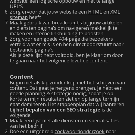
website: een logische opbouw en niet te lange
URL’S
Zorg ervoor dat jouw website een
HTML
en
XML
sitemap
heeft
Maak gebruik van
breadcrumbs
bij jouw artikelen
en diensten pagina’s om navigeren makkelijk te
maken en interne linkbuilding te boosten
Zorg voor een goede 404-page die bezoekers
verteld wat er mis is en hen direct doorstuurt naar
bestaande pagina’s
Als je deze lijst hebt voltooid, ben je klaar om door
te gaan naar het volgende level: de content.
Content
Begin niet als kip zonder kop met het schrijven van
content. Dat gaat je nergens brengen. Je hebt een
goede planning & strategie nodig, zodat je op
korte termijn resultaten ziet en op lange termijn
gaat domineren. Het stappenplan dat wij hanteren
bij
het bepalen van een SEO strategie
is de
volgende:
Maak
een lijst
met alle diensten en specialisaties
van het bedrijf
Doe een uitgebreid
zoekwoordonderzoek
naar