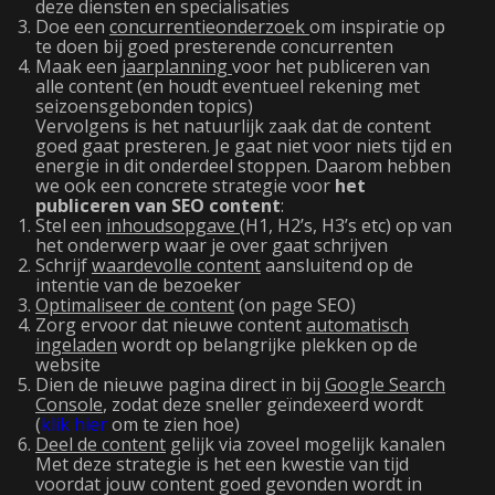
deze diensten en specialisaties
Doe een
concurrentieonderzoek
om inspiratie op
te doen bij goed presterende concurrenten
Maak een
jaarplanning
voor het publiceren van
alle content (en houdt eventueel rekening met
seizoensgebonden topics)
Vervolgens is het natuurlijk zaak dat de content
goed gaat presteren. Je gaat niet voor niets tijd en
energie in dit onderdeel stoppen. Daarom hebben
we ook een concrete strategie voor
het
publiceren van SEO content
:
Stel een
inhoudsopgave
(H1, H2’s, H3’s etc) op van
het onderwerp waar je over gaat schrijven
Schrijf
waardevolle content
aansluitend op de
intentie van de bezoeker
Optimaliseer de content
(on page SEO)
Zorg ervoor dat nieuwe content
automatisch
ingeladen
wordt op belangrijke plekken op de
website
Dien de nieuwe pagina direct in bij
Google Search
Console
, zodat deze sneller geïndexeerd wordt
(
klik hier
om te zien hoe)
Deel de content
gelijk via zoveel mogelijk kanalen
Met deze strategie is het een kwestie van tijd
voordat jouw content goed gevonden wordt in