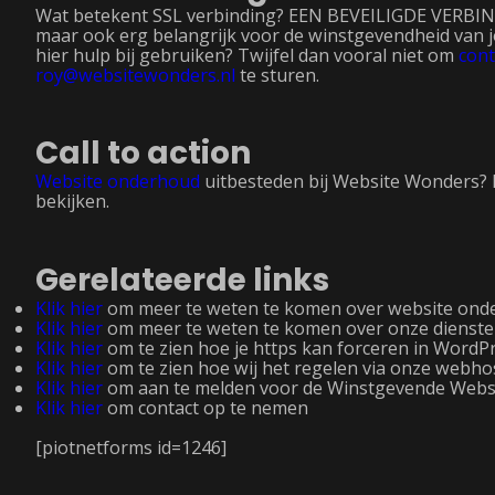
Wat betekent SSL verbinding? EEN BEVEILIGDE VERBINDIN
maar ook erg belangrijk voor de winstgevendheid van j
hier hulp bij gebruiken? Twijfel dan vooral niet om
cont
roy@websitewonders.nl
te sturen.
Call to action
Website onderhoud
uitbesteden bij Website Wonders? 
bekijken.
Gerelateerde links
Klik hier
om meer te weten te komen over website ond
Klik hier
om meer te weten te komen over onze dienst
Klik hier
om te zien hoe je https kan forceren in WordP
Klik hier
om te zien hoe wij het regelen via onze webho
Klik hier
om aan te melden voor de Winstgevende Web
Klik hier
om contact op te nemen
[piotnetforms id=1246]