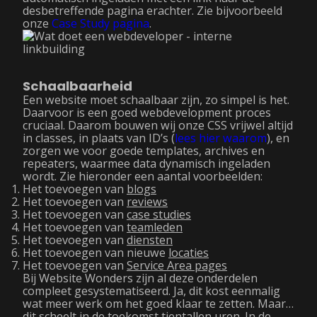
desbetreffende pagina erachter. Zie bijvoorbeeld
onze
Case Study pagina
.
Schaalbaarheid
Een website moet schaalbaar zijn, zo simpel is het.
Daarvoor is een goed webdevelopment proces
cruciaal. Daarom bouwen wij onze CSS vrijwel altijd
in classes, in plaats van ID’s (
lees hier waarom
), en
zorgen we voor goede templates, archives en
repeaters, waarmee data dynamisch ingeladen
wordt. Zie hieronder een aantal voorbeelden:
Het toevoegen van
blogs
Het toevoegen van
reviews
Het toevoegen van
case studies
Het toevoegen van
teamleden
Het toevoegen van
diensten
Het toevoegen van nieuwe
locaties
Het toevoegen van
Service Area pages
Bij Website Wonders zijn al deze onderdelen
compleet gesystematiseerd. Ja, dit kost eenmalig
wat meer werk om het goed klaar te zetten. Maar…
dit scheelt in de toekomst tientallen uren. In de