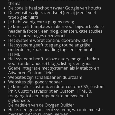
thema
De code is heel schoon (waar Google van houdt)
De websites zijn razendsnel (tenzij je zelf veel
troep gebruikt)
Je hebt weinig extra plugins nodig
Je kunt zelf templates maken voor bijvoorbeeld je
header & footer, een blog, diensten, case studies,
service area pages enzovoort.
Het systeem wordt continu doorontwikkeld
Het systeem geeft toegang tot belangrijke
onderdelen, zoals heading tags en segmentic
HTML
Het systeem heeft talloze query mogelijkheden
voor (onder andere) blogs, listings en grids
Goede integratie met systemen als Metabox en
Advanced Custom Fields
Websites zijn schaalbaar en duurzaam
Websites zijn goed vindbaar
Je kunt alles customizen door custom CSS, custom
PhP, Custom Javascript en Custom HTML &
toegang tot een onpeberkte hoeveelheid
stylesheets
De nadelen van de Oxygen Builder
Het is een geavanceerd systeem, waar de meeste
mensen niet in kunnen werken