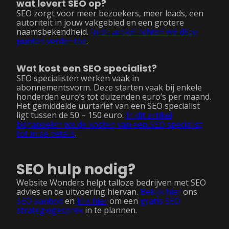
wat levert SEO op?
SEO zorgt voor meer bezoekers, meer leads, een
autoriteit in jouw vakgebied en een grotere
naamsbekendheid.
In dit artikel lichten we deze
punten verder toe
.
Wat kost een SEO specialist?
SEO specialisten werken vaak in
abonnementsvorm. Deze starten vaak bij enkele
honderden euro’s tot duizenden euro’s per maand.
Het gemiddelde uurtarief van een SEO specialist
ligt tussen de 50 – 150 euro.
In dit artikel
behandelen we de kosten van een SEO specialist
tot in de details
.
SEO hulp nodig?
Website Wonders helpt talloze bedrijven met SEO
advies en de uitvoering hiervan.
Bekijk hier
ons
SEO aanbod
en
klik hier
om een
gratis SEO
strategiegesprek
in te plannen.