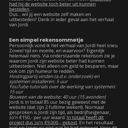
had hij de website toch beter uit kunnen
besteden
…
Dus… wil jij een website zelf maken en
uitbesteden? Denk in ieder geval aan het verhaal
van Jordi.
Een simpel rekensommetje
Persoonlijk vond ik het verhaal van Jordi heel sneu.
Zoveel tijd en moeite, en waarvoor? Eigenlijk
helemaal niets. Via onderstaande rekensom zie je
waarom Jordi zijn website beter had kunnen
uitbesteden. Niet alleen om geld te besparen, maar
ook om zijn humeur te redden.
Hostingpartij vinden (a.d.v. onderzoek) en
systemen installeren: 5 uur
YouTube tutorials over de werking van systemen:
15 uur
Bouwen van de website: 40 uur (15 avonden)
Jordi is in totaal 85 uur bezig geweest met de
website (dat zijn 2 fulltime weken!). Normaal
gesproken is Jordi zijn tijd, als bedrijfseigenaar,
zo’n €150,- per uur waard.
In totaal heeft dit
project dus zo’n €9.000,- gekost
. En het resultaat
was op lange na niet wat hij had gehoopt. Voor dit