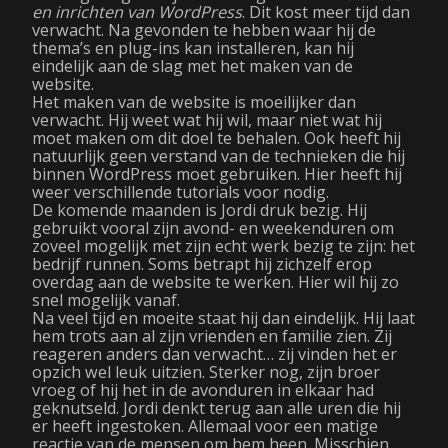
en inrichten van WordPress
. Dit kost meer tijd dan
verwacht. Na gevonden te hebben waar hij de
thema’s en plug-ins kan installeren, kan hij
eindelijk aan de slag met het maken van de
website.
Het maken van de website is moeilijker dan
verwacht. Hij weet wat hij wil, maar niet wat hij
moet maken om dit doel te behalen. Ook heeft hij
natuurlijk geen verstand van de technieken die hij
binnen WordPress moet gebruiken. Hier heeft hij
weer verschillende tutorials voor nodig.
De komende maanden is Jordi druk bezig. Hij
gebruikt vooral zijn avond- en weekenduren om
zoveel mogelijk met zijn echt werk bezig te zijn: het
bedrijf runnen. Soms betrapt hij zichzelf erop
overdag aan de website te werken. Hier wil hij zo
snel mogelijk vanaf.
Na veel tijd en moeite staat hij dan eindelijk. Hij laat
hem trots aan al zijn vrienden en familie zien. Zij
reageren anders dan verwacht… zij vinden het er
opzich wel leuk uitzien. Sterker nog, zijn broer
vroeg of hij het in de avonduren in elkaar had
geknutseld. Jordi denkt terug aan alle uren die hij
er heeft ingestoken. Allemaal voor een matige
reactie van de mensen om hem heen.
Misschien